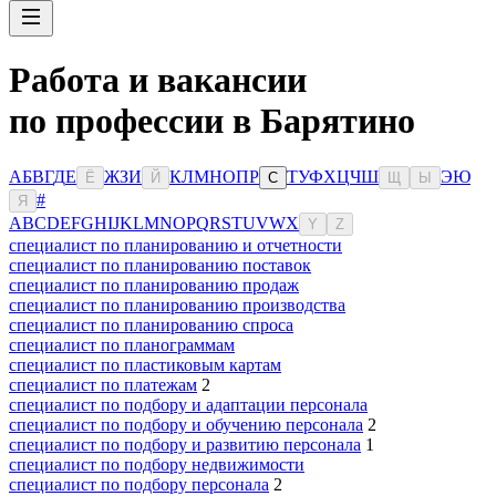
Работа и вакансии
по профессии в Барятино
А
Б
В
Г
Д
Е
Ж
З
И
К
Л
М
Н
О
П
Р
Т
У
Ф
Х
Ц
Ч
Ш
Э
Ю
Ё
Й
С
Щ
Ы
#
Я
A
B
C
D
E
F
G
H
I
J
K
L
M
N
O
P
Q
R
S
T
U
V
W
X
Y
Z
специалист по планированию и отчетности
специалист по планированию поставок
специалист по планированию продаж
специалист по планированию производства
специалист по планированию спроса
специалист по планограммам
специалист по пластиковым картам
специалист по платежам
2
специалист по подбору и адаптации персонала
специалист по подбору и обучению персонала
2
специалист по подбору и развитию персонала
1
специалист по подбору недвижимости
специалист по подбору персонала
2