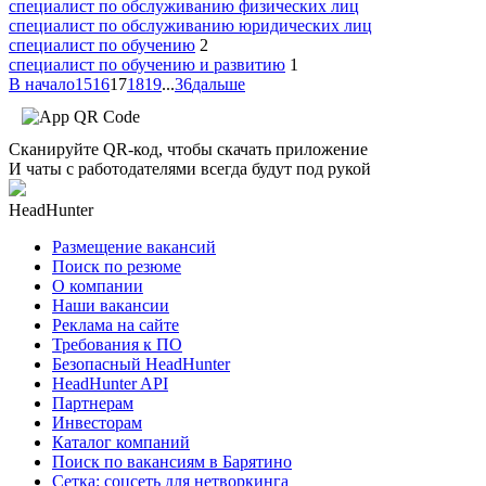
специалист по обслуживанию физических лиц
специалист по обслуживанию юридических лиц
специалист по обучению
2
специалист по обучению и развитию
1
В начало
15
16
17
18
19
...
36
дальше
Сканируйте QR-код, чтобы скачать приложение
И чаты с работодателями всегда будут под рукой
HeadHunter
Размещение вакансий
Поиск по резюме
О компании
Наши вакансии
Реклама на сайте
Требования к ПО
Безопасный HeadHunter
HeadHunter API
Партнерам
Инвесторам
Каталог компаний
Поиск по вакансиям в Барятино
Сетка: соцсеть для нетворкинга