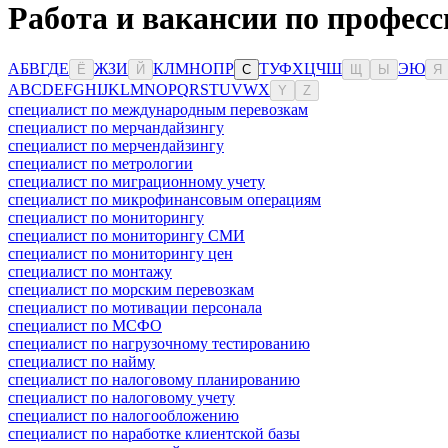
Работа и вакансии по професс
А
Б
В
Г
Д
Е
Ж
З
И
К
Л
М
Н
О
П
Р
Т
У
Ф
Х
Ц
Ч
Ш
Э
Ю
Ё
Й
С
Щ
Ы
Я
A
B
C
D
E
F
G
H
I
J
K
L
M
N
O
P
Q
R
S
T
U
V
W
X
Y
Z
специалист по международным перевозкам
специалист по мерчандайзингу
специалист по мерчендайзингу
специалист по метрологии
специалист по миграционному учету
специалист по микрофинансовым операциям
специалист по мониторингу
специалист по мониторингу СМИ
специалист по мониторингу цен
специалист по монтажу
специалист по морским перевозкам
специалист по мотивации персонала
специалист по МСФО
специалист по нагрузочному тестированию
специалист по найму
специалист по налоговому планированию
специалист по налоговому учету
специалист по налогообложению
специалист по наработке клиентской базы