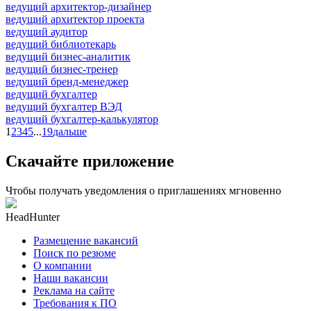
ведущий архитектор-дизайнер
ведущий архитектор проекта
ведущий аудитор
ведущий библиотекарь
ведущий бизнес-аналитик
ведущий бизнес-тренер
ведущий бренд-менеджер
ведущий бухгалтер
ведущий бухгалтер ВЭД
ведущий бухгалтер-калькулятор
1
2
3
4
5
...
19
дальше
Скачайте приложение
Чтобы получать уведомления о приглашениях мгновенно
HeadHunter
Размещение вакансий
Поиск по резюме
О компании
Наши вакансии
Реклама на сайте
Требования к ПО