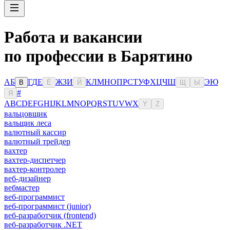
Работа и вакансии
по профессии в Барятино
А
Б
Г
Д
Е
Ж
З
И
К
Л
М
Н
О
П
Р
С
Т
У
Ф
Х
Ц
Ч
Ш
Э
Ю
В
Ё
Й
Щ
Ы
#
Я
A
B
C
D
E
F
G
H
I
J
K
L
M
N
O
P
Q
R
S
T
U
V
W
X
Y
Z
вальцовщик
вальщик леса
валютный кассир
валютный трейдер
вахтер
вахтер-диспетчер
вахтер-контролер
веб-дизайнер
вебмастер
веб-программист
веб-программист (junior)
веб-разработчик (frontend)
веб-разработчик .NET