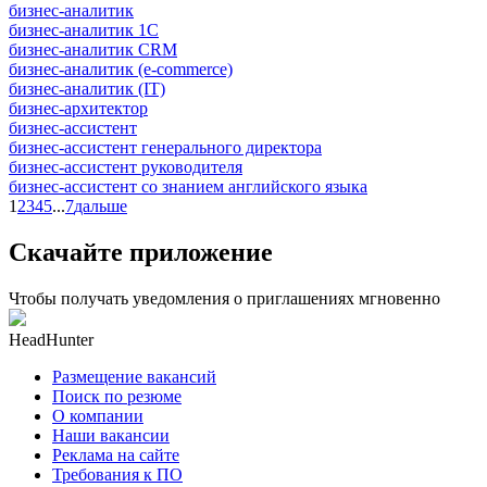
бизнес-аналитик
бизнес-аналитик 1С
бизнес-аналитик CRM
бизнес-аналитик (e-commerce)
бизнес-аналитик (IT)
бизнес-архитектор
бизнес-ассистент
бизнес-ассистент генерального директора
бизнес-ассистент руководителя
бизнес-ассистент со знанием английского языка
1
2
3
4
5
...
7
дальше
Скачайте приложение
Чтобы получать уведомления о приглашениях мгновенно
HeadHunter
Размещение вакансий
Поиск по резюме
О компании
Наши вакансии
Реклама на сайте
Требования к ПО