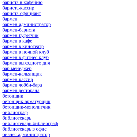
бариста в кофейню
бариста-кассир
бариста-официант
бармен
бармен-администратор
бармен-бариста
бармен-буфетчик
бармен в кафе
бармен в кинотеатр
бармен в ночной клуб
бармен в фитнес-клуб
бармен выходного дня
бар-менеджер
бармен-кальянщик
бармен-кассир
бармен лобби-бара
бармен ресторана
бетонщик
бетонщик-арматурщик
бетонщик-монолитчик
библиограф
библиотекарь
библиотекарь-библиограф
библиотекарь в офис
бизнес-администратор