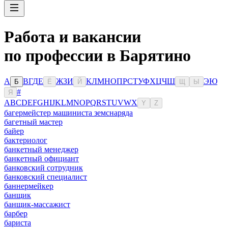
Работа и вакансии
по профессии в Барятино
А
В
Г
Д
Е
Ж
З
И
К
Л
М
Н
О
П
Р
С
Т
У
Ф
Х
Ц
Ч
Ш
Э
Ю
Б
Ё
Й
Щ
Ы
#
Я
A
B
C
D
E
F
G
H
I
J
K
L
M
N
O
P
Q
R
S
T
U
V
W
X
Y
Z
багермейстер машиниста земснаряда
багетный мастер
байер
бактериолог
банкетный менеджер
банкетный официант
банковский сотрудник
банковский специалист
баннермейкер
банщик
банщик-массажист
барбер
бариста