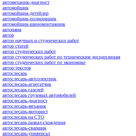
автомеханик-диагност
автомойщик
автомойщик-детейлер
автомойщик-полировщик
автомойщик-шиномонтажник
автоняня
автор
автор научных и студенческих работ
автор статей
автор студенческих работ
автор студенческих работ по техническим дисциплинам
автор студенческих работ по экономике
автор текстов
автослесарь
автослесарь-автоэлектрик
автослесарь-агрегатчик
автослесарь газелей
автослесарь грузовых автомобилей
автослесарь-диагност
автослесарь-механик
автослесарь-моторист
автослесарь на СТО
автослесарь развал-схождения
автослесарь-сварщик
автослесарь-универсал