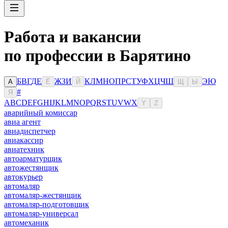
Работа и вакансии
по профессии в Барятино
Б
В
Г
Д
Е
Ж
З
И
К
Л
М
Н
О
П
Р
С
Т
У
Ф
Х
Ц
Ч
Ш
Э
Ю
А
Ё
Й
Щ
Ы
#
Я
A
B
C
D
E
F
G
H
I
J
K
L
M
N
O
P
Q
R
S
T
U
V
W
X
Y
Z
аварийный комиссар
авиа агент
авиадиспетчер
авиакассир
авиатехник
автоарматурщик
автожестянщик
автокурьер
автомаляр
автомаляр-жестянщик
автомаляр-подготовщик
автомаляр-универсал
автомеханик