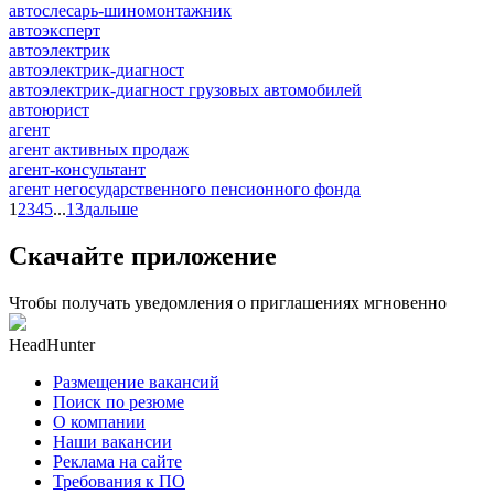
автослесарь-шиномонтажник
автоэксперт
автоэлектрик
автоэлектрик-диагност
автоэлектрик-диагност грузовых автомобилей
автоюрист
агент
агент активных продаж
агент-консультант
агент негосударственного пенсионного фонда
1
2
3
4
5
...
13
дальше
Скачайте приложение
Чтобы получать уведомления о приглашениях мгновенно
HeadHunter
Размещение вакансий
Поиск по резюме
О компании
Наши вакансии
Реклама на сайте
Требования к ПО