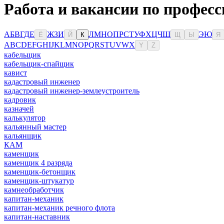
Работа и вакансии по професс
А
Б
В
Г
Д
Е
Ж
З
И
Л
М
Н
О
П
Р
С
Т
У
Ф
Х
Ц
Ч
Ш
Э
Ю
Ё
Й
К
Щ
Ы
Я
A
B
C
D
E
F
G
H
I
J
K
L
M
N
O
P
Q
R
S
T
U
V
W
X
Y
Z
кабельщик
кабельщик-спайщик
кавист
кадастровый инженер
кадастровый инженер-землеустроитель
кадровик
казначей
калькулятор
кальянный мастер
кальянщик
КАМ
каменщик
каменщик 4 разряда
каменщик-бетонщик
каменщик-штукатур
камнеобработчик
капитан-механик
капитан-механик речного флота
капитан-наставник