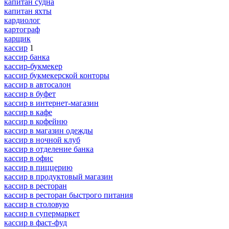
капитан судна
капитан яхты
кардиолог
картограф
карщик
кассир
1
кассир банка
кассир-букмекер
кассир букмекерской конторы
кассир в автосалон
кассир в буфет
кассир в интернет-магазин
кассир в кафе
кассир в кофейню
кассир в магазин одежды
кассир в ночной клуб
кассир в отделение банка
кассир в офис
кассир в пиццерию
кассир в продуктовый магазин
кассир в ресторан
кассир в ресторан быстрого питания
кассир в столовую
кассир в супермаркет
кассир в фаст-фуд