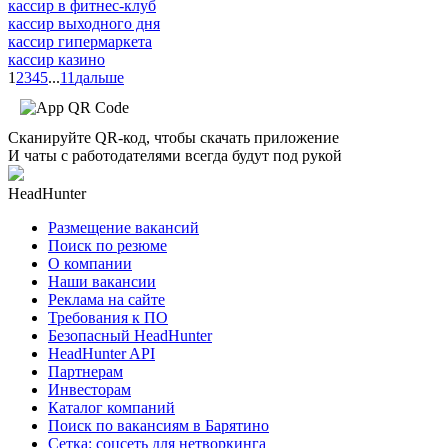
кассир в фитнес-клуб
кассир выходного дня
кассир гипермаркета
кассир казино
1
2
3
4
5
...
11
дальше
Сканируйте QR-код, чтобы скачать приложение
И чаты с работодателями всегда будут под рукой
HeadHunter
Размещение вакансий
Поиск по резюме
О компании
Наши вакансии
Реклама на сайте
Требования к ПО
Безопасный HeadHunter
HeadHunter API
Партнерам
Инвесторам
Каталог компаний
Поиск по вакансиям в Барятино
Сетка: соцсеть для нетворкинга