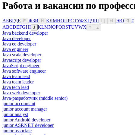
Работа и вакансии по професс
А
Б
В
Г
Д
Е
Ж
З
И
К
Л
М
Н
О
П
Р
С
Т
У
Ф
Х
Ц
Ч
Ш
Э
Ю
#
Ё
Й
Щ
Ы
Я
A
B
C
D
E
F
G
H
I
K
L
M
N
O
P
Q
R
S
T
U
V
W
X
J
Y
Z
Java backend developer
Java developer
Java ee developer
Java engineer
Java scala developer
Javascript developer
JavaScript engineer
Java software engineer
Java team lead
Java team leader
Java tech lead
Java web developer
Java-разработчик (middle senior)
junior accountant
junior account manager
junior analyst
junior Android developer
junior ASP.NET developer
junior associate