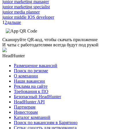
junior marketing manager
junior marketing specialist
junior media planner
junior middle IOS developer
1
2
дальше
Сканируйте QR-код, чтобы скачать приложение
И чаты с работодателями всегда будут под рукой
HeadHunter
Размещение вакансий
Поиск по резюме
О компании
Наши вакансии
Реклама на сайте
Требования к ПО
Безопасный HeadHunter
HeadHunter API
Партнерам
Инвесторам
Каталог компаний
Поиск по вакансиям в Барятино
Сетка: соцсеть для нетворкинга