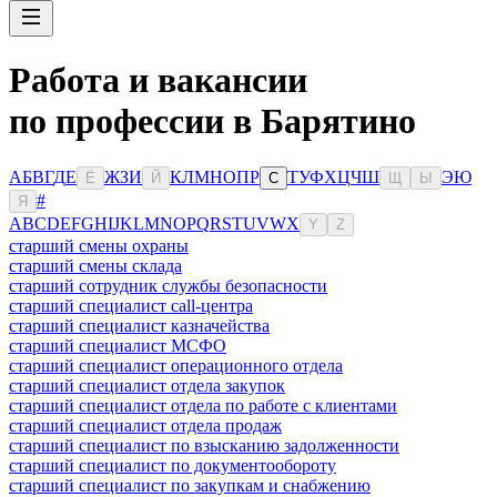
Работа и вакансии
по профессии в Барятино
А
Б
В
Г
Д
Е
Ж
З
И
К
Л
М
Н
О
П
Р
Т
У
Ф
Х
Ц
Ч
Ш
Э
Ю
Ё
Й
С
Щ
Ы
#
Я
A
B
C
D
E
F
G
H
I
J
K
L
M
N
O
P
Q
R
S
T
U
V
W
X
Y
Z
старший смены охраны
старший смены склада
старший сотрудник службы безопасности
старший специалист call-центра
старший специалист казначейства
старший специалист МСФО
старший специалист операционного отдела
старший специалист отдела закупок
старший специалист отдела по работе с клиентами
старший специалист отдела продаж
старший специалист по взысканию задолженности
старший специалист по документообороту
старший специалист по закупкам и снабжению