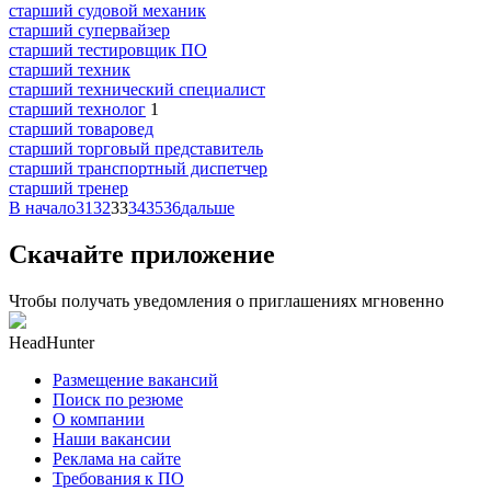
старший судовой механик
старший супервайзер
старший тестировщик ПО
старший техник
старший технический специалист
старший технолог
1
старший товаровед
старший торговый представитель
старший транспортный диспетчер
старший тренер
В начало
31
32
33
34
35
36
дальше
Скачайте приложение
Чтобы получать уведомления о приглашениях мгновенно
HeadHunter
Размещение вакансий
Поиск по резюме
О компании
Наши вакансии
Реклама на сайте
Требования к ПО