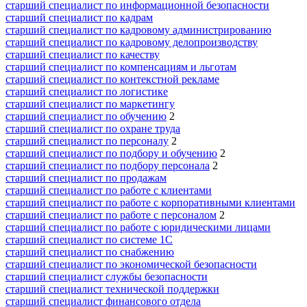
старший специалист по информационной безопасности
старший специалист по кадрам
старший специалист по кадровому администрированию
старший специалист по кадровому делопроизводству
старший специалист по качеству
старший специалист по компенсациям и льготам
старший специалист по контекстной рекламе
старший специалист по логистике
старший специалист по маркетингу
старший специалист по обучению
2
старший специалист по охране труда
старший специалист по персоналу
2
старший специалист по подбору и обучению
2
старший специалист по подбору персонала
2
старший специалист по продажам
старший специалист по работе с клиентами
старший специалист по работе с корпоративными клиентами
старший специалист по работе с персоналом
2
старший специалист по работе с юридическими лицами
старший специалист по системе 1С
старший специалист по снабжению
старший специалист по экономической безопасности
старший специалист службы безопасности
старший специалист технической поддержки
старший специалист финансового отдела