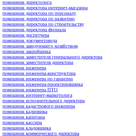
помощник директолога
помощник директора интернет-магазина
помощник директора по персоналу
помощник директора по развитию
помощник директора по строительству
помощник директора филиала
помощник диспетчера
помощник документоведа
помощник заведующего хозяйством
помощник закройщика
помощник заместителя генерального директора
помощник заместителя директора
помощник инженера
помощник инженера-конструктора
помощник инженера по гарантии
помощник инженера-проектировщика
помощник инженера ПТО
помощник интернет-маркетолога
помощник исполнительного директора
помощник кадастрового инженера
помощник кадровика
помощник капитана
помощник кассира
помощник кладовщика
помощник коммерческого директора