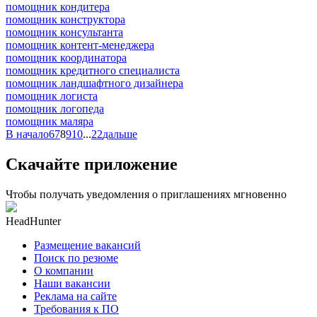
помощник кондитера
помощник конструктора
помощник консультанта
помощник контент-менеджера
помощник координатора
помощник кредитного специалиста
помощник ландшафтного дизайнера
помощник логиста
помощник логопеда
помощник маляра
В начало
6
7
8
9
10
...
22
дальше
Скачайте приложение
Чтобы получать уведомления о приглашениях мгновенно
HeadHunter
Размещение вакансий
Поиск по резюме
О компании
Наши вакансии
Реклама на сайте
Требования к ПО