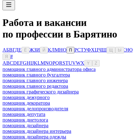
Работа и вакансии
по профессии в Барятино
А
Б
В
Г
Д
Е
Ж
З
И
К
Л
М
Н
О
Р
С
Т
У
Ф
Х
Ц
Ч
Ш
Э
Ю
Ё
Й
П
Щ
Ы
#
Я
A
B
C
D
E
F
G
H
I
J
K
L
M
N
O
P
Q
R
S
T
U
V
W
X
Y
Z
помощник главного администратора офиса
помощник главного бухгалтера
помощник главного инженера
помощник главного редактора
помощник графического дизайнера
помощник дежурного
помощник декоратора
помощник делопроизводителя
помощник депутата
помощник диетолога
помощник дизайнера
помощник дизайнера интерьера
помощник дизайнера одежды