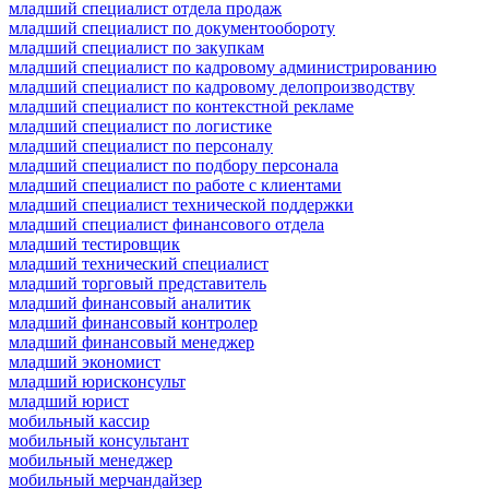
младший специалист отдела продаж
младший специалист по документообороту
младший специалист по закупкам
младший специалист по кадровому администрированию
младший специалист по кадровому делопроизводству
младший специалист по контекстной рекламе
младший специалист по логистике
младший специалист по персоналу
младший специалист по подбору персонала
младший специалист по работе с клиентами
младший специалист технической поддержки
младший специалист финансового отдела
младший тестировщик
младший технический специалист
младший торговый представитель
младший финансовый аналитик
младший финансовый контролер
младший финансовый менеджер
младший экономист
младший юрисконсульт
младший юрист
мобильный кассир
мобильный консультант
мобильный менеджер
мобильный мерчандайзер