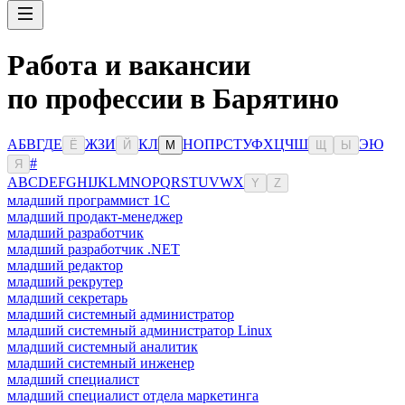
Работа и вакансии
по профессии в Барятино
А
Б
В
Г
Д
Е
Ж
З
И
К
Л
Н
О
П
Р
С
Т
У
Ф
Х
Ц
Ч
Ш
Э
Ю
Ё
Й
М
Щ
Ы
#
Я
A
B
C
D
E
F
G
H
I
J
K
L
M
N
O
P
Q
R
S
T
U
V
W
X
Y
Z
младший программист 1С
младший продакт-менеджер
младший разработчик
младший разработчик .NET
младший редактор
младший рекрутер
младший секретарь
младший системный администратор
младший системный администратор Linux
младший системный аналитик
младший системный инженер
младший специалист
младший специалист отдела маркетинга