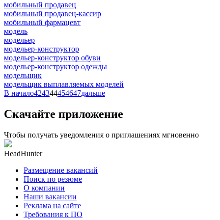
мобильный продавец
мобильный продавец-кассир
мобильный фармацевт
модель
модельер
модельер-конструктор
модельер-конструктор обуви
модельер-конструктор одежды
модельщик
модельщик выплавляемых моделей
В начало
42
43
44
45
46
47
дальше
Скачайте приложение
Чтобы получать уведомления о приглашениях мгновенно
HeadHunter
Размещение вакансий
Поиск по резюме
О компании
Наши вакансии
Реклама на сайте
Требования к ПО