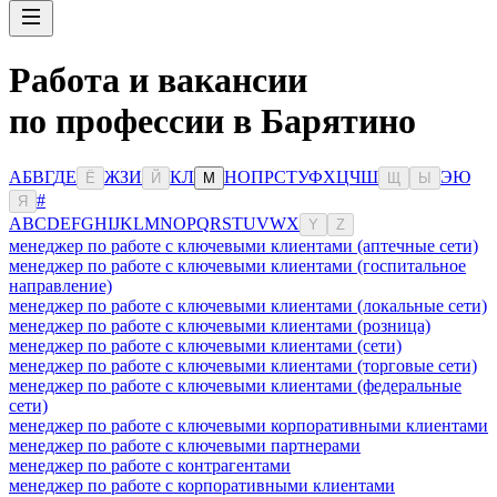
Работа и вакансии
по профессии в Барятино
А
Б
В
Г
Д
Е
Ж
З
И
К
Л
Н
О
П
Р
С
Т
У
Ф
Х
Ц
Ч
Ш
Э
Ю
Ё
Й
М
Щ
Ы
#
Я
A
B
C
D
E
F
G
H
I
J
K
L
M
N
O
P
Q
R
S
T
U
V
W
X
Y
Z
менеджер по работе с ключевыми клиентами (аптечные сети)
менеджер по работе с ключевыми клиентами (госпитальное
направление)
менеджер по работе с ключевыми клиентами (локальные сети)
менеджер по работе с ключевыми клиентами (розница)
менеджер по работе с ключевыми клиентами (сети)
менеджер по работе с ключевыми клиентами (торговые сети)
менеджер по работе с ключевыми клиентами (федеральные
сети)
менеджер по работе с ключевыми корпоративными клиентами
менеджер по работе с ключевыми партнерами
менеджер по работе с контрагентами
менеджер по работе с корпоративными клиентами