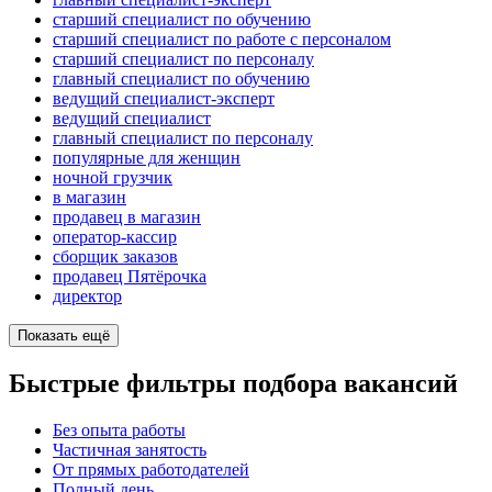
старший специалист по обучению
старший специалист по работе с персоналом
старший специалист по персоналу
главный специалист по обучению
ведущий специалист-эксперт
ведущий специалист
главный специалист по персоналу
популярные для женщин
ночной грузчик
в магазин
продавец в магазин
оператор-кассир
сборщик заказов
продавец Пятёрочка
директор
Показать ещё
Быстрые фильтры подбора вакансий
Без опыта работы
Частичная занятость
От прямых работодателей
Полный день