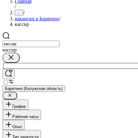
Главная
/
/
...
вакансии в Барятино
/
кассир
кассир
Барятино (Калужская область)
График
Рабочие часы
Опыт
Тип занятости