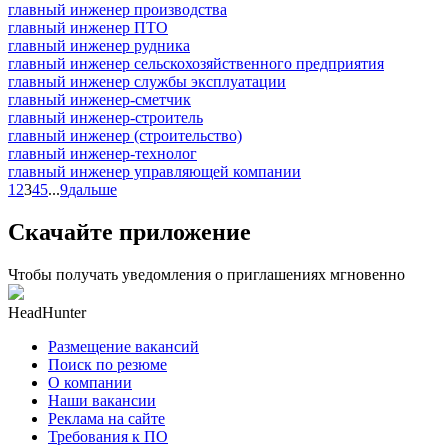
главный инженер производства
главный инженер ПТО
главный инженер рудника
главный инженер сельскохозяйственного предприятия
главный инженер службы эксплуатации
главный инженер-сметчик
главный инженер-строитель
главный инженер (строительство)
главный инженер-технолог
главный инженер управляющей компании
1
2
3
4
5
...
9
дальше
Скачайте приложение
Чтобы получать уведомления о приглашениях мгновенно
HeadHunter
Размещение вакансий
Поиск по резюме
О компании
Наши вакансии
Реклама на сайте
Требования к ПО