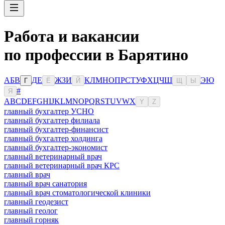
Работа и вакансии
по профессии в Барятино
А
Б
В
Д
Е
Ж
З
И
К
Л
М
Н
О
П
Р
С
Т
У
Ф
Х
Ц
Ч
Ш
Э
Ю
Г
Ё
Й
Щ
Ы
#
Я
A
B
C
D
E
F
G
H
I
J
K
L
M
N
O
P
Q
R
S
T
U
V
W
X
Y
Z
главный бухгалтер УСНО
главный бухгалтер филиала
главный бухгалтер-финансист
главный бухгалтер холдинга
главный бухгалтер-экономист
главный ветеринарный врач
главный ветеринарный врач КРС
главный врач
главный врач санатория
главный врач стоматологической клиники
главный геодезист
главный геолог
главный горняк