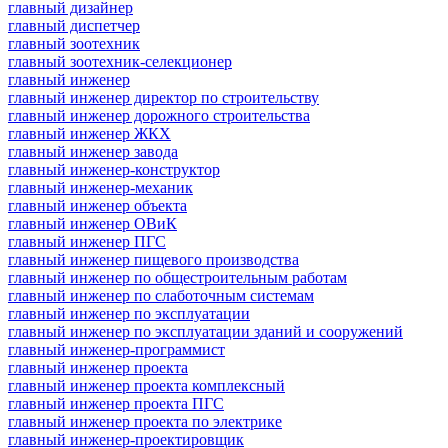
главный дизайнер
главный диспетчер
главный зоотехник
главный зоотехник-селекционер
главный инженер
главный инженер директор по строительству
главный инженер дорожного строительства
главный инженер ЖКХ
главный инженер завода
главный инженер-конструктор
главный инженер-механик
главный инженер объекта
главный инженер ОВиК
главный инженер ПГС
главный инженер пищевого производства
главный инженер по общестроительным работам
главный инженер по слаботочным системам
главный инженер по эксплуатации
главный инженер по эксплуатации зданий и сооружений
главный инженер-программист
главный инженер проекта
главный инженер проекта комплексный
главный инженер проекта ПГС
главный инженер проекта по электрике
главный инженер-проектировщик