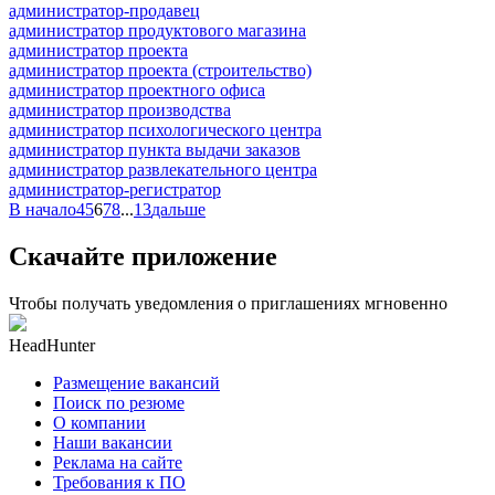
администратор-продавец
администратор продуктового магазина
администратор проекта
администратор проекта (строительство)
администратор проектного офиса
администратор производства
администратор психологического центра
администратор пункта выдачи заказов
администратор развлекательного центра
администратор-регистратор
В начало
4
5
6
7
8
...
13
дальше
Скачайте приложение
Чтобы получать уведомления о приглашениях мгновенно
HeadHunter
Размещение вакансий
Поиск по резюме
О компании
Наши вакансии
Реклама на сайте
Требования к ПО