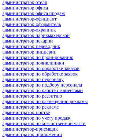
администратор отеля
администратор офиса
администратор офиса продаж
администратор-официант
администратор-оформитель
администратор-охранник
администратор парикмахерской
администратор пекарни
администратор-переводчик
администратор пиццерии
администратор по бронированию
администратор поликлиники
администратор по обработке заказов
администратор по обработке заявок
администратор по персоналу
администратор по подбору персонала
администратор по работе с клиентами
администратор по развитию
администратор по размещению рекламы
администратор по рекламе
администратор-портье
администратор по учету продаж
администратор по хозяйственной части
администратор-приемщик
администратор приложений