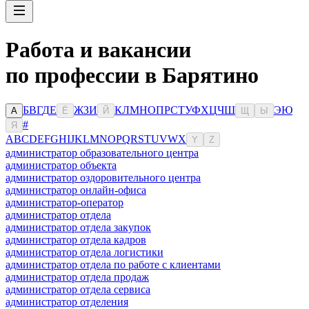
Работа и вакансии
по профессии в Барятино
Б
В
Г
Д
Е
Ж
З
И
К
Л
М
Н
О
П
Р
С
Т
У
Ф
Х
Ц
Ч
Ш
Э
Ю
А
Ё
Й
Щ
Ы
#
Я
A
B
C
D
E
F
G
H
I
J
K
L
M
N
O
P
Q
R
S
T
U
V
W
X
Y
Z
администратор образовательного центра
администратор объекта
администратор оздоровительного центра
администратор онлайн-офиса
администратор-оператор
администратор отдела
администратор отдела закупок
администратор отдела кадров
администратор отдела логистики
администратор отдела по работе с клиентами
администратор отдела продаж
администратор отдела сервиса
администратор отделения