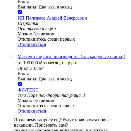
Вахта
Выплаты: Два раза в месяц
ИП
Полежаев Андрей Валерьевич
Щербинка
Остафьево
и еще
3
Можно без резюме
Откликнитесь среди первых
Откликнуться
Мастер ткацкого производства (жаккардовые станки)
от
100 000
₽
за месяц,
на руки
Опыт 3-6 лет
Вахта
Выплаты: Два раза в месяц
ФИ-ТЕКС
село Поречье, Фабричная улица, 1
Можно без резюме
Откликнитесь среди первых
Откликнуться
По вашему запросу ещё будут появляться новые
вакансии. Присылать вам?
техник по оборудованию
Барятино (Калужская