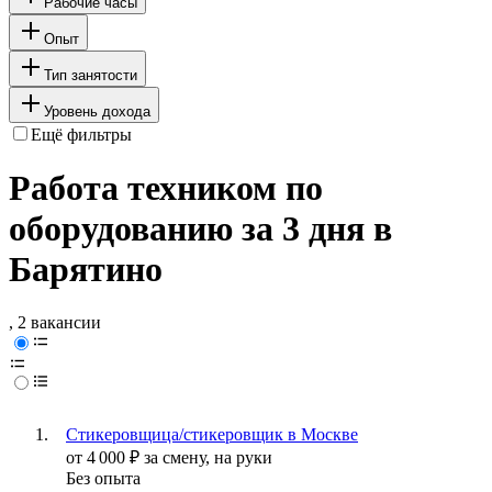
Рабочие часы
Опыт
Тип занятости
Уровень дохода
Ещё фильтры
Работа техником по
оборудованию за 3 дня в
Барятино
, 2 вакансии
Стикеровщица/стикеровщик в Москве
от
4 000
₽
за смену,
на руки
Без опыта