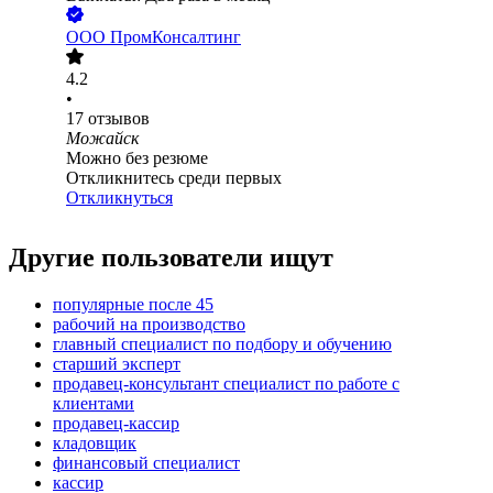
ООО
ПромКонсалтинг
4.2
•
17
отзывов
Можайск
Можно без резюме
Откликнитесь среди первых
Откликнуться
Другие пользователи ищут
популярные после 45
рабочий на производство
главный специалист по подбору и обучению
старший эксперт
продавец-консультант специалист по работе с
клиентами
продавец-кассир
кладовщик
финансовый специалист
кассир