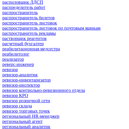
распиловщик ЛДСП
распределитель работ
распространитель
распространитель билетов
распространитель листовок
распространитель листовок по почтовым ящикам
распространитель рекламы
растворщик реагентов
расчетный бухгалтер
реабилитационная медсестра
реабилитолог
реализатор
реверс-инженер
ревизор
ревизор-аналитик
ревизор-инвентаризатор
ревизор-инспектор
ревизор контрольно-ревизионного отдела
ревизор КРО
ревизор розничной сети
ревизор склада
ревизор торговых точек
региональный HR-менеджер
региональный агент
региональный аналитик