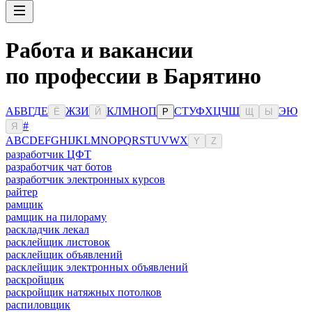
Работа и вакансии
по профессии в Барятино
А
Б
В
Г
Д
Е
Ж
З
И
К
Л
М
Н
О
П
С
Т
У
Ф
Х
Ц
Ч
Ш
Э
Ю
Ё
Й
Р
Щ
Ы
#
Я
A
B
C
D
E
F
G
H
I
J
K
L
M
N
O
P
Q
R
S
T
U
V
W
X
Y
Z
разработчик ЦФТ
разработчик чат ботов
разработчик электронных курсов
райтер
рамщик
рамщик на пилораму
раскладчик лекал
расклейщик листовок
расклейщик объявлений
расклейщик электронных объявлений
раскройщик
раскройщик натяжных потолков
распиловщик