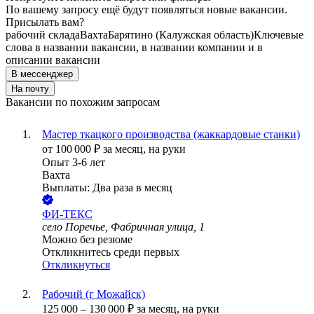
По вашему запросу ещё будут появляться новые вакансии.
Присылать вам?
рабочий склада
Вахта
Барятино (Калужская область)
Ключевые
слова в названии вакансии, в названии компании и в
описании вакансии
В мессенджер
На почту
Вакансии по похожим запросам
Мастер ткацкого производства (жаккардовые станки)
от
100 000
₽
за месяц,
на руки
Опыт 3-6 лет
Вахта
Выплаты: Два раза в месяц
ФИ-ТЕКС
село Поречье, Фабричная улица, 1
Можно без резюме
Откликнитесь среди первых
Откликнуться
Рабочий (г Можайск)
125 000
–
130 000
₽
за месяц,
на руки