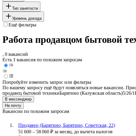
Тип занятости
Уровень дохода
Ещё фильтры
Работа продавцом бытовой те
, 0 вакансий
Есть 1 вакансия по похожим запросам
Попробуйте изменить запрос или фильтры
По вашему запросу ещё будут появляться новые вакансии. При
продавец бытовой техники
Барятино (Калужская область)
5/2
6/1
В мессенджер
На почту
Вакансии по похожим запросам
Продавец (Барятино, Барятино, Советская, 22)
51 600
–
58 060
₽
за месяц,
до вычета налогов