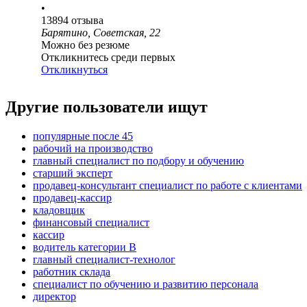
•
13894
отзыва
Барятино, Советская, 22
Можно без резюме
Откликнитесь среди первых
Откликнуться
Другие пользователи ищут
популярные после 45
рабочий на производство
главный специалист по подбору и обучению
старший эксперт
продавец-консультант специалист по работе с клиентами
продавец-кассир
кладовщик
финансовый специалист
кассир
водитель категории B
главный специалист-технолог
работник склада
специалист по обучению и развитию персонала
директор