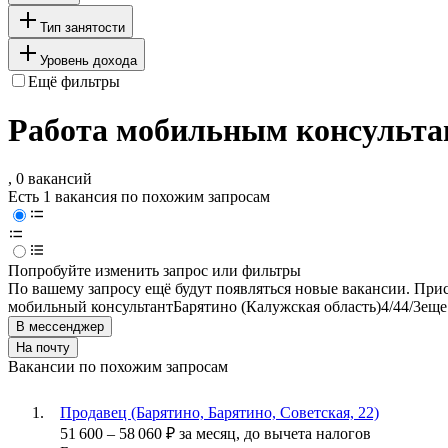
Тип занятости
Уровень дохода
Ещё фильтры
Работа мобильным консульта
, 0 вакансий
Есть 1 вакансия по похожим запросам
Попробуйте изменить запрос или фильтры
По вашему запросу ещё будут появляться новые вакансии. При
мобильный консультант
Барятино (Калужская область)
4/4
4/3
еще
В мессенджер
На почту
Вакансии по похожим запросам
Продавец (Барятино, Барятино, Советская, 22)
51 600
–
58 060
₽
за месяц,
до вычета налогов