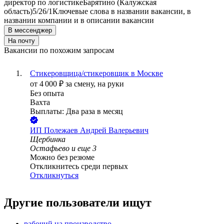
директор по логистике
Барятино (Калужская
область)
5/2
6/1
Ключевые слова в названии вакансии, в
названии компании и в описании вакансии
В мессенджер
На почту
Вакансии по похожим запросам
Стикеровщица/стикеровщик в Москве
от
4 000
₽
за смену,
на руки
Без опыта
Вахта
Выплаты: Два раза в месяц
ИП
Полежаев Андрей Валерьевич
Щербинка
Остафьево
и еще
3
Можно без резюме
Откликнитесь среди первых
Откликнуться
Другие пользователи ищут
рабочий на производство