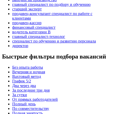
главный специалист по подбору и обучению
старший эксперт
продавец-консультант специалист по работе с
клиентами
продавец-кассир
финансовый специалист
водитель категории B
главный специалист-технолог
специалист по обучению и развитию персонала
директор
Быстрые фильтры подбора вакансий
Без опыта работы
Вечерняя и ночная
Вахтовый метод
График 5/2
Два через два
За последние три дня
За сутки
От прямых работодателей
Полный день
По совместительству
Полная занятость