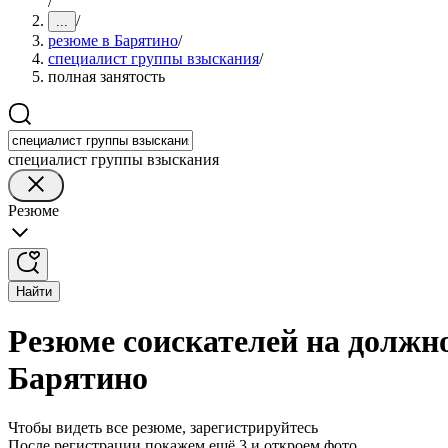
/
/
...
резюме в Барятино
/
специалист группы взыскания
/
полная занятость
специалист группы взыскания
Резюме
Найти
Резюме соискателей на должн
Барятино
Чтобы видеть все резюме, зарегистрируйтесь
После регистрации покажем ещё 3 и откроем фото