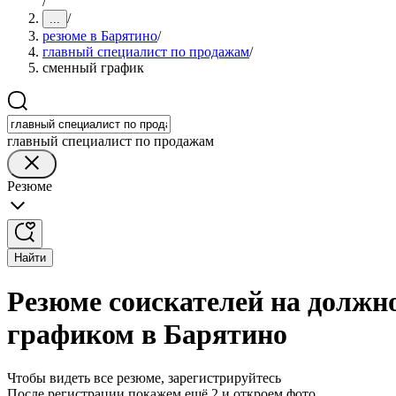
/
/
...
резюме в Барятино
/
главный специалист по продажам
/
сменный график
главный специалист по продажам
Резюме
Найти
Резюме соискателей на должн
графиком в Барятино
Чтобы видеть все резюме, зарегистрируйтесь
После регистрации покажем ещё 2 и откроем фото