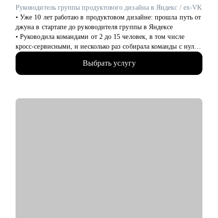
• Разобрать стратегию карьерного роста, определить
Руководитель группы продуктового дизайна в Яндекс / ex-VK
карьерные цели и профессиональные компетенции.
• Уже 10 лет работаю в продуктовом дизайне: прошла путь от
• Осознать возможности смены профессиональной роли.
джуна в стартапе до руководителя группы в Яндексе
• Выстроить баланс: профилактика профессионального
• Руководила командами от 2 до 15 человек, в том числе
выгорания, поддержание мотивации и вовлеченности.
кросс-сервисными, и несколько раз собирала команды с нуля
• За последние 3 года посмотрела больше 1000 резюме и
Кому могу помочь:
Выбрать услугу
портфолио и наняла 15+ дизайнеров. Хорошо знаю, как
• Middle&top менеджерам в сфере: продаж (B2B, B2C, B2G,
устроен отбор в корпорации, что действительно важно на
E-commerce), финансов, HoRеСа, образования, закупок/
собеседовании и как расти уже внутри компании
логистики, производства.
• Я ментор, преподаватель и научный руководитель в ВШЭ —
• Для тех, кто хочет развивать карьеру и открывать новые
помогаю дизайнерам на самых разных этапах карьеры
горизонты: для молодых специалистов, профессионалов,
• Люблю превращать хаос в понятный план действий.
задумывающихся о смене деятельности.
Бережно поддерживаю, задаю нужные вопросы и честно
говорю о том, что сейчас может мешать росту
Если вы готовы не просто искать работу, а управлять своей
карьерой — давайте работать на результат.
С чем помогу:
• Подготовить резюме и портфолио, уверенно пройти
собеседования
• Разобраться, как попасть в крупную компанию или
выстроить рост внутри неё
• Провести ревью портфолио, кейса или тестового задания
• Подготовиться к собеседованию и провести его репетицию