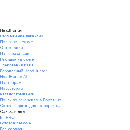
навыки, повышая шансы на успешное
текущем месте работы и о том, кому он будет
Репетиция собеседования на карьерном
трудоустройство.
полезен, с какими запросами работает.
маркетплейсе hh.ru проходит онлайн
Вы точно найдёте того, кто вам нужен!
в формате тренировки с карьерным экспертом,
HeadHunter
который моделирует интервью и дает
Размещение вакансий
Поиск по резюме
обратную связь по вашим ответам.
О компании
Наши вакансии
Реклама на сайте
Требования к ПО
Безопасный HeadHunter
HeadHunter API
Партнерам
Инвесторам
Каталог компаний
Поиск по вакансиям в Барятино
Сетка: соцсеть для нетворкинга
Соискателям
hh PRO
Готовое резюме
Все сервисы