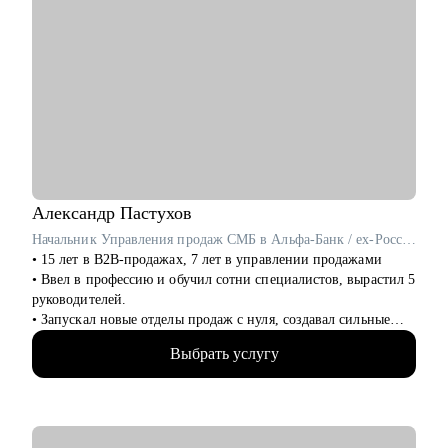
Александр
Пастухов
Начальник Управления продаж СМБ в Альфа-Банк / ex-Россельхозбанк, Русфинанс Банк
• 15 лет в B2B-продажах, 7 лет в управлении продажами
• Ввел в профессию и обучил сотни специалистов, вырастил 5
руководителей.
• Запускал новые отделы продаж с нуля, создавал сильные
команды.
Выбрать услугу
• Провел 500+ собеседований на позиции sales-менеджеров и
руководителей.
• 2000+ проведенных собеседований
• 500+ продающих резюме и сопроводительных писем
• 300+ карьерных консультаций