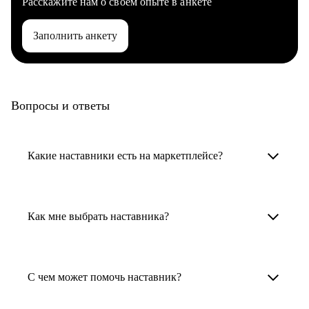
Расскажите нам о своем опыте в анкете
Заполнить анкету
Вопросы и ответы
Какие наставники есть на маркетплейсе?
Карьерные наставники — это HR-
специалисты, карьерные консультанты,
Как мне выбрать наставника?
психологи, резюмерайтеры и менторы.
Умный поиск поможет в три клика выбрать
Менторы работают в ИТ, дизайне, других
наставника для достижения вашей цели.
С чем может помочь наставник?
узкоспециализированных сферах. Они
помогут прокачать навыки, построить