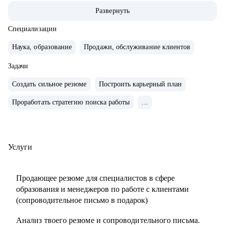
ABBA Centre.
Развернуть
• Закончила школу в Вашингтоне, США, высшее
лингвистическое образование в ЧГУ, РФ.
Специализации
• Сейчас учусь в магистратуре МИП на практического
Наука, образование
Продажи, обслуживание клиентов
психолога и коуча.
• Создала два собственных бизнес-проекта с 0, вывела в
Задачи
"+" и продала как готовый успешный бизнес (студия
Создать сильное резюме
Построить карьерный план
красоты и школа английского языка для детей и взрослых).
Проработать стратегию поиска работы
...
• 10 лет управляла бизнесом в образовательной сфере
(Центр дополнительного образования, частная школа и
английский детский сад)
• Эксперт в области ведения бизнеса в образовательной
Услуги
сфере.
• Провела 1000+ собеседований.
Продающее резюме для специалистов в сфере
• Наняла и адаптировала 100+ сотрудников.
образования и менеджеров по работе с клиентами
(сопроводительное письмо в подарок)
С чем помогу:
Анализ твоего резюме и сопроводительного письма.
• Карьерное консультирование, рекомендации по