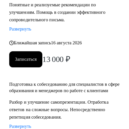
Понятные и реализуемые рекомендации по
составлению резюме, подготовка к интервью и помощь в
улучшениям. Помощь в создании эффективного
старте/продвижении в карьере в образовании и смежных
сопроводительного письма.
областях.
• Менторство для Senior-менеджеров.
Развернуть
• Бизнес-трекинг стартапов в образовании.
Ближайшая запись
16 августа 2026
• Сформулировать карьерную цель и разработать план для
ее достижения.
13 000
₽
Записаться
Кому могу помочь:
• Специалистам всех уровней в сфере образования и
смежных областей.
Подготовка к собеседованию для специалистов в сфере
• Менеджерам по продажам и по работе с клиентами.
образования и менеджеров по работе с клиентами
• Руководителям бизнеса, отделов.
Разбор и улучшение самопрезентации. Отработка
• Новичкам, кто только начинает свой путь.
ответов на сложные вопросы. Непосредственно
• Опытным специалистам, которые хотят сделать шаг
репетиция собеседования.
вперед в своей карьере.
Развернуть