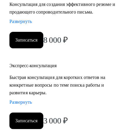
Консультация для создания эффективного резюме и
• HoReCa
продающего сопроводительного письма.
• Логистика и закупочная политика
• Фешн и бьюти
Развернуть
• Спорт
• GR и внешняя политика
8 000
₽
Записаться
• Продажи
• Производство и технологии
Экспресс-консультация
Знакомлю с рынком, создаю эффективные резюме,
помогаю с самооценкой и определением перспектив. Могу
Быстрая консультация для коротких ответов на
быть рядом в периоды, когда профессиональная поддержка
конкретные вопросы по теме поиска работы и
особенно важна.
развития карьеры.
Развернуть
3 000
₽
Записаться