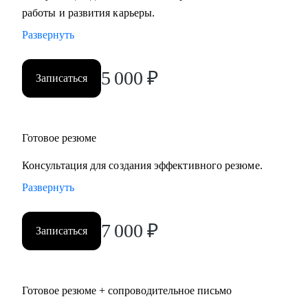
работы и развития карьеры.
• Научу действовать продуктивно и получать максимально
возможный результат в поиске на сайте HeadHunter и на
Развернуть
альтернативных площадках
• Помогу с поиском первой работы
5 000
₽
Записаться
• Дам много концентрированной полезной информации
• Настрою на позитивный сценарий и дам инструменты
для реализации
Готовое резюме
Кому могу помочь:
Консультация для создания эффективного резюме.
Эффективно и глубоко работаю с запросами начинающих и
Развернуть
состоявшихся специалистов. Имею экспертизу в
различных сферах.
7 000
₽
Основные направления в практике:
Записаться
• Студенты и выпускники
• Административный и операционный менеджмент
• HR
Готовое резюме + сопроводительное письмо
• Образование и развитие