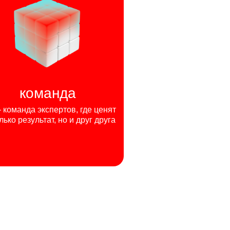
команда
команда экспертов, где ценят
лько результат, но и друг друга