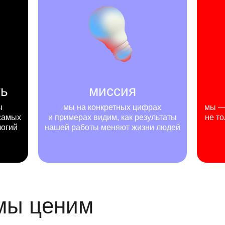
ть
миссия
ы
мы на конкретных цифрах
мы — 
самых
и примерах видим, как результаты
не то
логий
нашей работы меняют жизни людей
 мы ценим