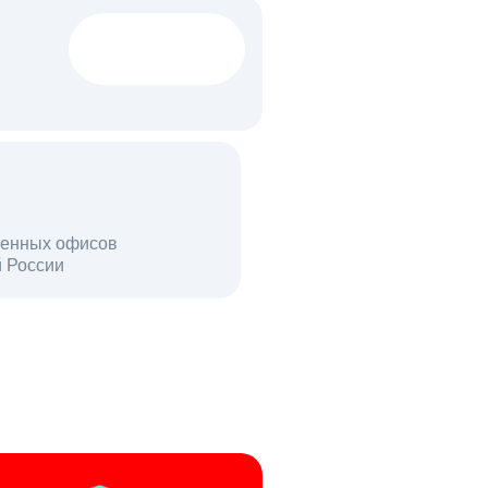
1522 тыс
вакансий
18 млн
енных офисов
й России
пользователей в день