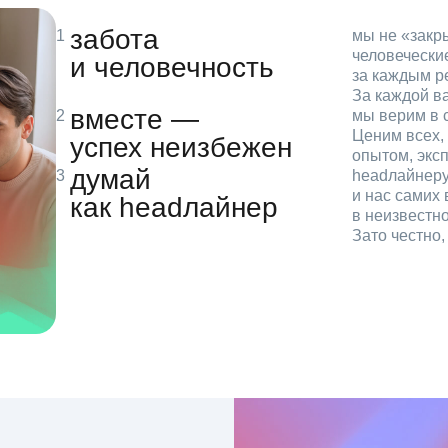
забота
мы не «зак
человечески
и человечность
за каждым р
За каждой в
вместе —
мы верим в с
Ценим всех, 
успех неизбежен
опытом, эксп
думай
headлайнеру
и нас самих 
как headлайнер
в неизвестн
Зато честно