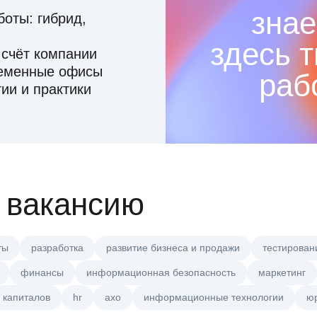
знае
оты: гибрид,
здесь 
 счёт компании
ременные офисы
раб
ии и практики
 вакансию
ты
разработка
развитие бизнеса и продажи
тестирован
финансы
информационная безопасность
маркетинг
 капиталов
hr
axo
информационные технологии
ю