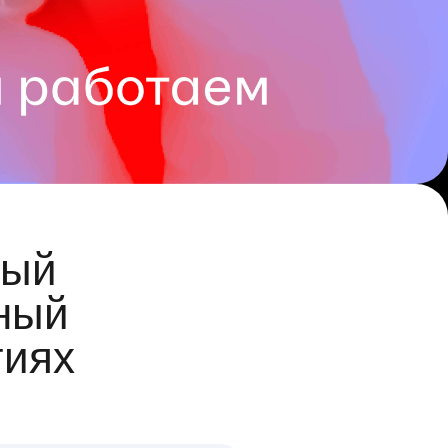
ый
ный
гиях