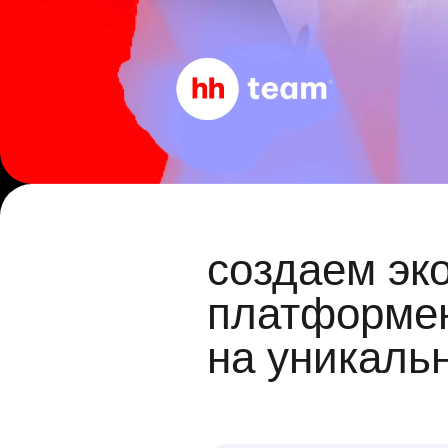
создаем эк
платформен
на уникаль