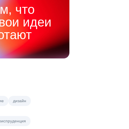
м, что
твои идеи
отают
ие
дизайн
риспруденция