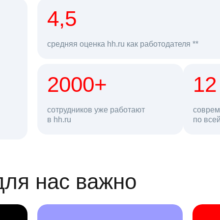
рд
4,5
средняя оценка hh.ru как работодателя **
2000+
68 млн
12
сотрудников уже работают
соврем
в hh.ru
резюме в базе
по все
ансии
для нас важно