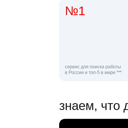
№1
1 мл
сервис для поиска работы
в России и топ-5 в мире ***
откликов на вак
знаем, что 