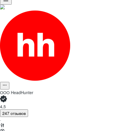
ООО
HeadHunter
4,5
247 отзывов
·