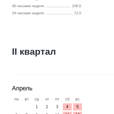
36-часовая неделя
108,0
24-часовая неделя
72,0
II квартал
Апрель
пн
вт
ср
чт
пт
сб
вс
1
2
3
4
5