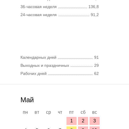
36-часовая неделя
136,8
24-часовая неделя
91,2
Календарных дней
91
Выходных и праздничных
29
Рабочих дней
62
Май
пн
вт
ср
чт
пт
сб
вс
1
2
3