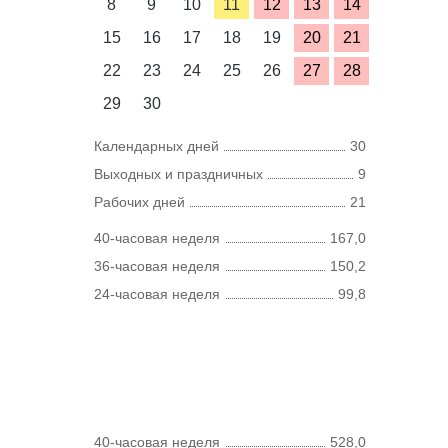
8
9
10
11
12
13
14
15
16
17
18
19
20
21
22
23
24
25
26
27
28
29
30
Календарных дней
30
Выходных и праздничных
9
Рабочих дней
21
40-часовая неделя
167,0
36-часовая неделя
150,2
24-часовая неделя
99,8
40-часовая неделя
528,0