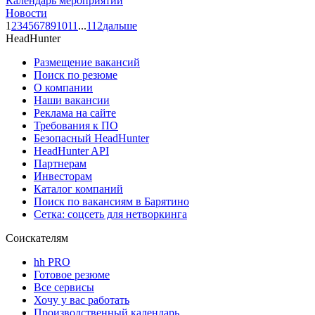
Календарь мероприятий
Новости
1
2
3
4
5
6
7
8
9
10
11
...
112
дальше
HeadHunter
Размещение вакансий
Поиск по резюме
О компании
Наши вакансии
Реклама на сайте
Требования к ПО
Безопасный HeadHunter
HeadHunter API
Партнерам
Инвесторам
Каталог компаний
Поиск по вакансиям в Барятино
Сетка: соцсеть для нетворкинга
Соискателям
hh PRO
Готовое резюме
Все сервисы
Хочу у вас работать
Производственный календарь