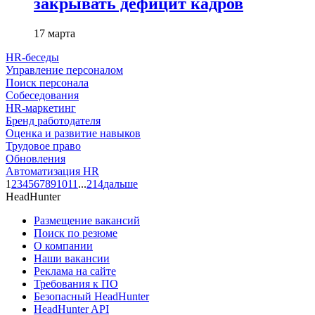
закрывать дефицит кадров
17 марта
HR-беседы
Управление персоналом
Поиск персонала
Собеседования
HR-маркетинг
Бренд работодателя
Оценка и развитие навыков
Трудовое право
Обновления
Автоматизация HR
1
2
3
4
5
6
7
8
9
10
11
...
214
дальше
HeadHunter
Размещение вакансий
Поиск по резюме
О компании
Наши вакансии
Реклама на сайте
Требования к ПО
Безопасный HeadHunter
HeadHunter API