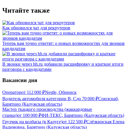
Читайте также
Как обновился чат для рекрутеров
Теперь вам точно ответят: о новых возможностях для звонков
кандидатам
В звонки через hh.ru добавили расшифровку и краткие итоги
разговора с кандидатами
Вакансии дня
Оператор
от
112 000
₽
Nestle, Обнинск
Водитель автомобиля категории В, С
до
70 000
₽
Союзснаб,
Барятино (Калужская область)
Мастер ткацкого производства (жаккардовые
станки)
от
100 000
₽
ФИ-ТЕКС, Барятино (Калужская область)
Грузчик на колбасы (в Калуге)
от
122 500
₽
Слёзкинская Елена
Вадимовна, Барятино (Калужская область)