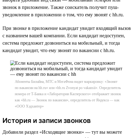
звонок в приложение. Также соискатель получит пуш-
уведомление в приложении о том, что ему звонят с hh.ru.
При звонке в приложение кандидат увидит входящий вызов
с названием вашей компании. Если кандидат недоступен,
система предложит дозвониться на мобильный, и тогда
кандидат увидит, что ему звонят по вакансии с hh.ru.
Абоненты Билайна, МТС и МегаФона видят маркировку: «Звонят
по вакансии на hh.ru» или «hh.ru Zvonyat po vakansii». Определитель
номера от Т-Банка и «Лаборатории Касперского» отображает звонок
как «hh.ru — Звонок по вакансии», определитель от Яндекса — как
«ООО Хэдхантер»
История и записи звонков
Добавили раздел «Исходящие звонки» — тут вы можете