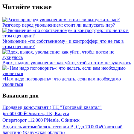
Читайте также
Разговор перед увольнением: стоит ли выпускать пар?
Увольнение «по собственному» и контроффер: что не так в
этом сценарии?
Вдох, выдох, увольнение: как уйти, чтобы потом не аукнулось
«Нам надо поговорить»: что делать, если вам необходимо
уволиться
Вакансии дня
Продавец-консультант ( ТЦ "Торговый квартал"
)
от
60 000
₽
Орматек, ГК, Калуга
Оператор
от
112 000
₽
Nestle, Обнинск
Водитель автомобиля категории В, С
до
70 000
₽
Союзснаб,
Барятино (Калужская область)