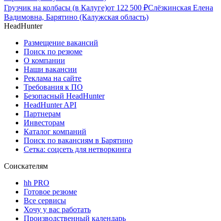
Грузчик на колбасы (в Калуге)
от
122 500
₽
Слёзкинская Елена
Вадимовна, Барятино (Калужская область)
HeadHunter
Размещение вакансий
Поиск по резюме
О компании
Наши вакансии
Реклама на сайте
Требования к ПО
Безопасный HeadHunter
HeadHunter API
Партнерам
Инвесторам
Каталог компаний
Поиск по вакансиям в Барятино
Сетка: соцсеть для нетворкинга
Соискателям
hh PRO
Готовое резюме
Все сервисы
Хочу у вас работать
Производственный календарь