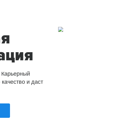
ая
ация
 Карьерный
о качество и даст