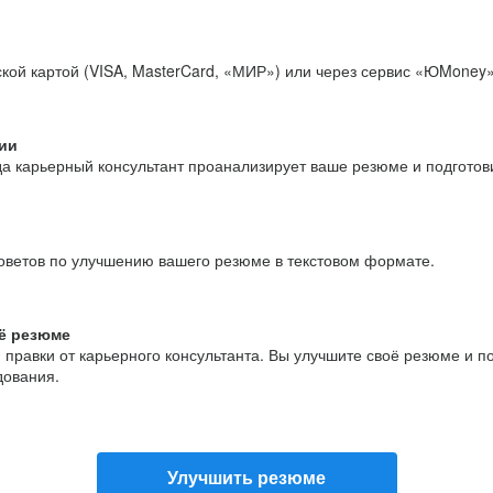
кой картой (VISA, MasterCard, «МИР») или через сервис «ЮMoney»
ии
да карьерный консультант проанализирует ваше резюме и подгото
оветов по улучшению вашего резюме в текстовом формате.
ё резюме
и правки от карьерного консультанта. Вы улучшите своё резюме и 
дования.
Улучшить резюме