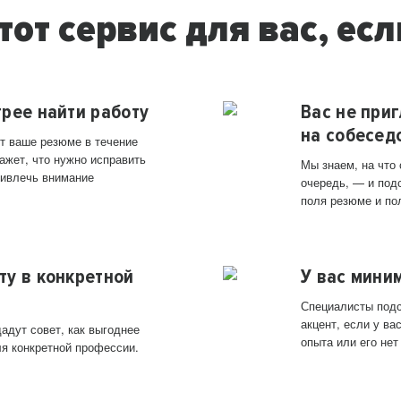
тот сервис для вас, есл
трее найти работу
Вас не при
на собесед
т ваше резюме в течение
ажет, что нужно исправить
Мы знаем, на что
ривлечь внимание
очередь, — и под
поля резюме и по
ту в конкретной
У вас мини
Специалисты подс
акцент, если у в
адут совет, как выгоднее
опыта или его нет
ля конкретной профессии.