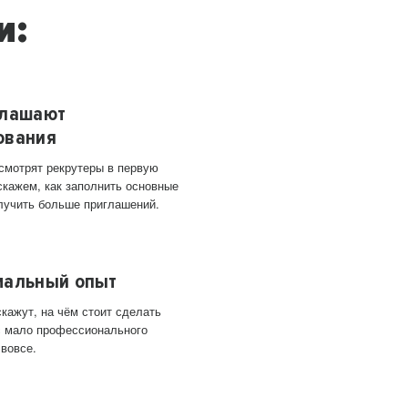
и:
глашают
ования
 смотрят рекрутеры в первую
скажем, как заполнить основные
лучить больше приглашений.
мальный опыт
кажут, на чём стоит сделать
ас мало профессионального
 вовсе.