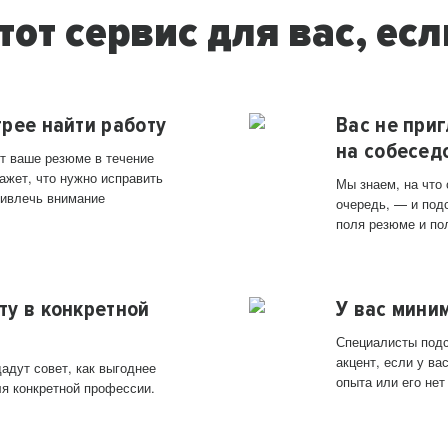
тот сервис для вас, есл
трее найти работу
Вас не при
на собесед
т ваше резюме в течение
ажет, что нужно исправить
Мы знаем, на что
ривлечь внимание
очередь, — и под
поля резюме и по
ту в конкретной
У вас мини
Специалисты подс
акцент, если у в
адут совет, как выгоднее
опыта или его нет
ля конкретной профессии.