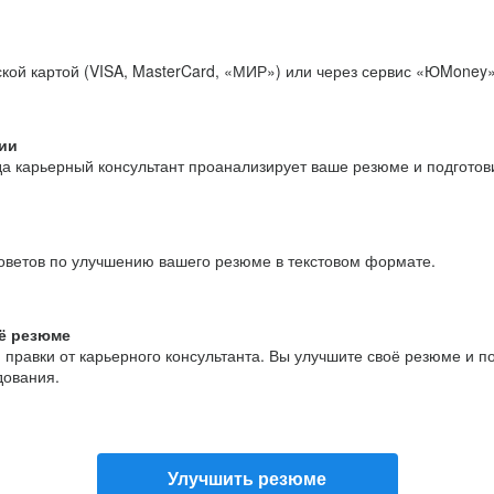
кой картой (VISA, MasterCard, «МИР») или через сервис «ЮMoney»
ии
да карьерный консультант проанализирует ваше резюме и подгото
оветов по улучшению вашего резюме в текстовом формате.
ё резюме
и правки от карьерного консультанта. Вы улучшите своё резюме и 
дования.
Улучшить резюме