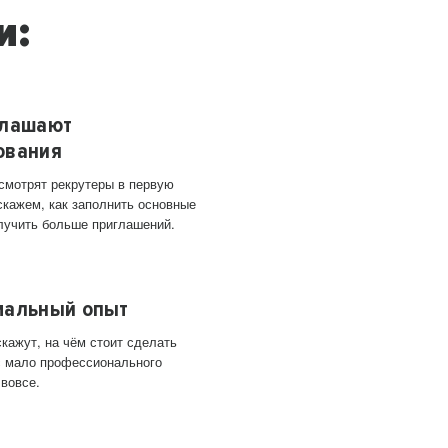
и:
глашают
ования
 смотрят рекрутеры в первую
скажем, как заполнить основные
лучить больше приглашений.
мальный опыт
кажут, на чём стоит сделать
ас мало профессионального
 вовсе.