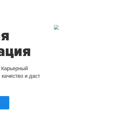
ая
ация
 Карьерный
о качество и даст