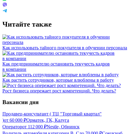
Читайте также
Как использовать тайного покупателя‎ в обучении персонала
Как предпринимателю остановить текучесть кадров
в компании
Как растить сотрудников, которые влюблены в работу
Рост бизнеса опережает рост компетенций. Что делать?
Вакансии дня
Продавец-консультант ( ТЦ "Торговый квартал"
)
от
60 000
₽
Орматек, ГК, Калуга
Оператор
от
112 000
₽
Nestle, Обнинск
Водитель автомобиля категории В, С
до
70 000
₽
Союзснаб,