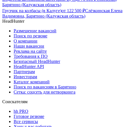
Барятино (Калужская область)
Грузчик на колбасы (в Калуге)
от
122 500
₽
Слёзкинская Елена
Вадимовна, Барятино (Калужская область)
HeadHunter
Размещение вакансий
Поиск по резюме
О компании
Наши вакансии
Реклама на сайте
Требования к ПО
Безопасный HeadHunter
HeadHunter API
Партнерам
Инвесторам
Каталог компаний
Поиск по вакансиям в Барятино
Сетка: соцсеть для нетворкинга
Соискателям
hh PRO
Готовое резюме
Все сервисы
Хочу у вас работать