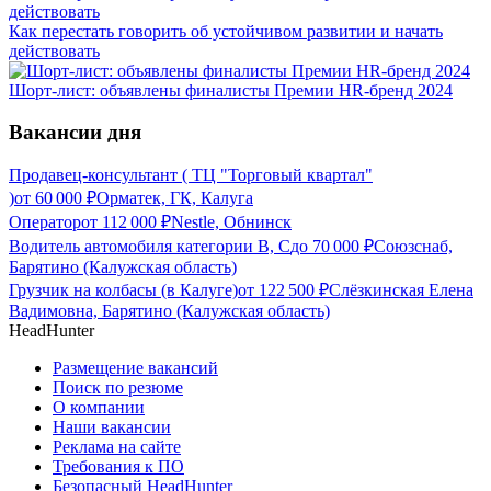
Как перестать говорить об устойчивом развитии и начать
действовать
Шорт-лист: объявлены финалисты Премии HR-бренд 2024
Вакансии дня
Продавец-консультант ( ТЦ "Торговый квартал"
)
от
60 000
₽
Орматек, ГК, Калуга
Оператор
от
112 000
₽
Nestle, Обнинск
Водитель автомобиля категории В, С
до
70 000
₽
Союзснаб,
Барятино (Калужская область)
Грузчик на колбасы (в Калуге)
от
122 500
₽
Слёзкинская Елена
Вадимовна, Барятино (Калужская область)
HeadHunter
Размещение вакансий
Поиск по резюме
О компании
Наши вакансии
Реклама на сайте
Требования к ПО
Безопасный HeadHunter