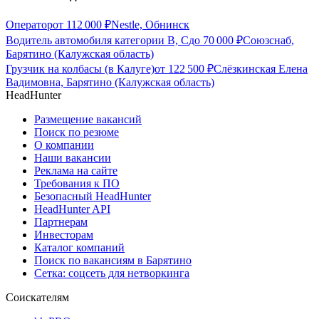
Оператор
от
112 000
₽
Nestle, Обнинск
Водитель автомобиля категории В, С
до
70 000
₽
Союзснаб,
Барятино (Калужская область)
Грузчик на колбасы (в Калуге)
от
122 500
₽
Слёзкинская Елена
Вадимовна, Барятино (Калужская область)
HeadHunter
Размещение вакансий
Поиск по резюме
О компании
Наши вакансии
Реклама на сайте
Требования к ПО
Безопасный HeadHunter
HeadHunter API
Партнерам
Инвесторам
Каталог компаний
Поиск по вакансиям в Барятино
Сетка: соцсеть для нетворкинга
Соискателям