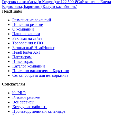
Грузчик на колбасы (в Калуге)
от
122 500
₽
Слёзкинская Елена
Вадимовна, Барятино (Калужская область)
HeadHunter
Размещение вакансий
Поиск по резюме
О компании
Наши вакансии
Реклама на сайте
Требования к ПО
Безопасный HeadHunter
HeadHunter API
Партнерам
Инвесторам
Каталог компаний
Поиск по вакансиям в Барятино
Сетка: соцсеть для нетворкинга
Соискателям
hh PRO
Готовое резюме
Все сервисы
Хочу у вас работать
Производственный календарь