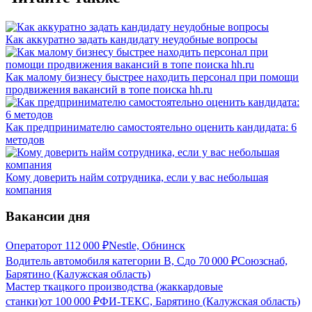
Как аккуратно задать кандидату неудобные вопросы
Как малому бизнесу быстрее находить персонал при помощи
продвижения вакансий в топе поиска hh.ru
Как предпринимателю самостоятельно оценить кандидата: 6
методов
Кому доверить найм сотрудника, если у вас небольшая
компания
Вакансии дня
Оператор
от
112 000
₽
Nestle, Обнинск
Водитель автомобиля категории В, С
до
70 000
₽
Союзснаб,
Барятино (Калужская область)
Мастер ткацкого производства (жаккардовые
станки)
от
100 000
₽
ФИ-ТЕКС, Барятино (Калужская область)