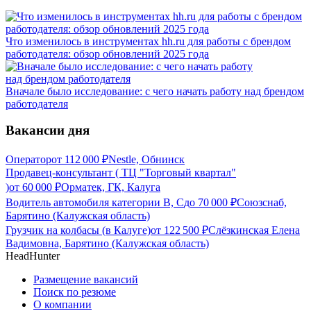
Что изменилось в инструментах hh.ru для работы с брендом
работодателя: обзор обновлений 2025 года
Вначале было исследование: с чего начать работу над брендом
работодателя
Вакансии дня
Оператор
от
112 000
₽
Nestle, Обнинск
Продавец-консультант ( ТЦ "Торговый квартал"
)
от
60 000
₽
Орматек, ГК, Калуга
Водитель автомобиля категории В, С
до
70 000
₽
Союзснаб,
Барятино (Калужская область)
Грузчик на колбасы (в Калуге)
от
122 500
₽
Слёзкинская Елена
Вадимовна, Барятино (Калужская область)
HeadHunter
Размещение вакансий
Поиск по резюме
О компании