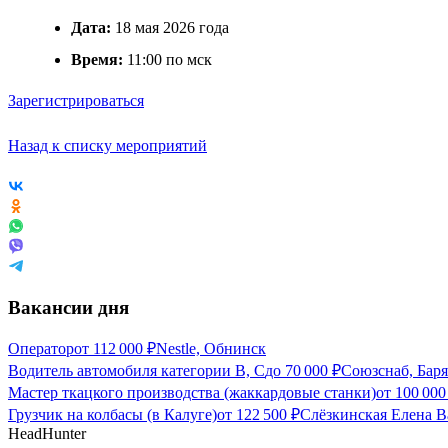
Дата:
18 мая 2026 года
Время:
11:00 по мск
Зарегистрироваться
Назад к списку мероприятий
Вакансии дня
Оператор
от
112 000
₽
Nestle, Обнинск
Водитель автомобиля категории В, С
до
70 000
₽
Союзснаб, Баря
Мастер ткацкого производства (жаккардовые станки)
от
100 000
Грузчик на колбасы (в Калуге)
от
122 500
₽
Слёзкинская Елена В
HeadHunter