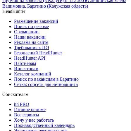
Грузчик на колбасы (в Калуге)
от
122 500
₽
Слёзкинская Елена
Вадимовна, Барятино (Калужская область)
HeadHunter
Размещение вакансий
Поиск по резюме
О компании
Наши вакансии
Реклама на сайте
Требования к ПО
Безопасный HeadHunter
HeadHunter API
Партнерам
Инвесторам
Каталог компаний
Поиск по вакансиям в Барятино
Сетка: соцсеть для нетворкинга
Соискателям
hh PRO
Готовое резюме
Все сервисы
Хочу у вас работать
Производственный календарь
Экспертная рекомендация