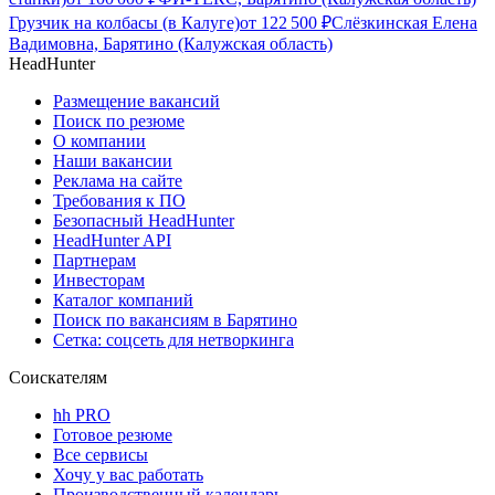
Грузчик на колбасы (в Калуге)
от
122 500
₽
Слёзкинская Елена
Вадимовна, Барятино (Калужская область)
HeadHunter
Размещение вакансий
Поиск по резюме
О компании
Наши вакансии
Реклама на сайте
Требования к ПО
Безопасный HeadHunter
HeadHunter API
Партнерам
Инвесторам
Каталог компаний
Поиск по вакансиям в Барятино
Сетка: соцсеть для нетворкинга
Соискателям
hh PRO
Готовое резюме
Все сервисы
Хочу у вас работать
Производственный календарь