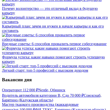
Почему волонтерство — это отличный вклад в будущую
карьеру
Карьерный план: зачем он нужен в начале карьеры и как его
составить
Вредные советы: 6 способов провалить первое собеседование
Формула успеха: какие навыки помогают строить успешную
карьеру
Легкий старт: топ-5 профессий с высоким доходом
Вакансии дня
Оператор
от
112 000
₽
Nestle, Обнинск
Водитель автомобиля категории В, С
до
70 000
₽
Союзснаб,
Барятино (Калужская область)
Мастер ткацкого производства (жаккардовые
станки)
от
100 000
₽
ФИ-ТЕКС, Барятино (Калужская область)