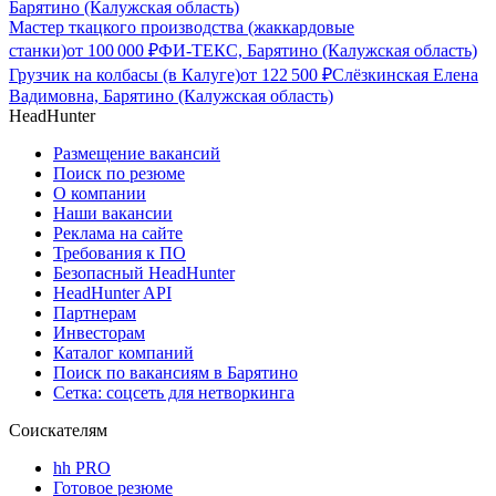
Барятино (Калужская область)
Мастер ткацкого производства (жаккардовые
станки)
от
100 000
₽
ФИ-ТЕКС, Барятино (Калужская область)
Грузчик на колбасы (в Калуге)
от
122 500
₽
Слёзкинская Елена
Вадимовна, Барятино (Калужская область)
HeadHunter
Размещение вакансий
Поиск по резюме
О компании
Наши вакансии
Реклама на сайте
Требования к ПО
Безопасный HeadHunter
HeadHunter API
Партнерам
Инвесторам
Каталог компаний
Поиск по вакансиям в Барятино
Сетка: соцсеть для нетворкинга
Соискателям
hh PRO
Готовое резюме