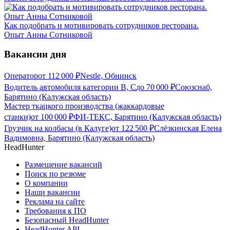
Как подобрать и мотивировать сотрудников ресторана.
Опыт Анны Сотниковой
Вакансии дня
Оператор
от
112 000
₽
Nestle, Обнинск
Водитель автомобиля категории В, С
до
70 000
₽
Союзснаб,
Барятино (Калужская область)
Мастер ткацкого производства (жаккардовые
станки)
от
100 000
₽
ФИ-ТЕКС, Барятино (Калужская область)
Грузчик на колбасы (в Калуге)
от
122 500
₽
Слёзкинская Елена
Вадимовна, Барятино (Калужская область)
HeadHunter
Размещение вакансий
Поиск по резюме
О компании
Наши вакансии
Реклама на сайте
Требования к ПО
Безопасный HeadHunter
HeadHunter API