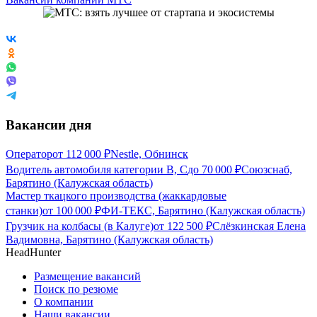
Вакансии дня
Оператор
от
112 000
₽
Nestle, Обнинск
Водитель автомобиля категории В, С
до
70 000
₽
Союзснаб,
Барятино (Калужская область)
Мастер ткацкого производства (жаккардовые
станки)
от
100 000
₽
ФИ-ТЕКС, Барятино (Калужская область)
Грузчик на колбасы (в Калуге)
от
122 500
₽
Слёзкинская Елена
Вадимовна, Барятино (Калужская область)
HeadHunter
Размещение вакансий
Поиск по резюме
О компании
Наши вакансии