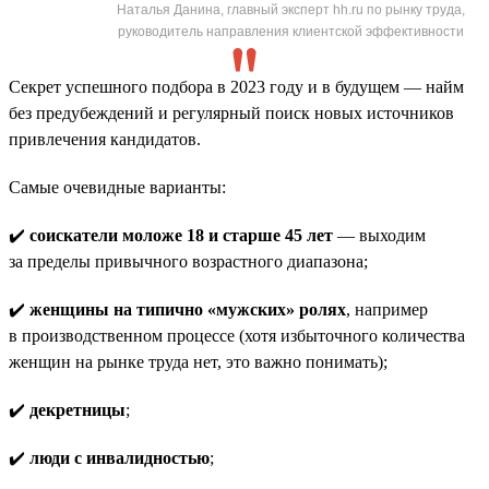
Наталья Данина, главный эксперт hh.ru по рынку труда,
руководитель направления клиентской эффективности
Секрет успешного подбора в 2023 году и в будущем — найм
без предубеждений и регулярный поиск новых источников
привлечения кандидатов.
Самые очевидные варианты:
✔️
соискатели моложе 18 и старше 45 лет
— выходим
за пределы привычного возрастного диапазона;
✔️
женщины на типично «мужских» ролях
, например
в производственном процессе (хотя избыточного количества
женщин на рынке труда нет, это важно понимать);
✔️
декретницы
;
✔️
люди с инвалидностью
;