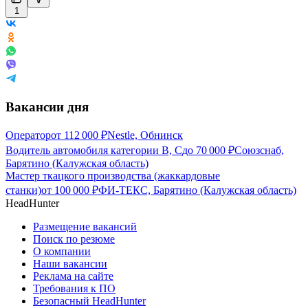
1
Вакансии дня
Оператор
от
112 000
₽
Nestle, Обнинск
Водитель автомобиля категории В, С
до
70 000
₽
Союзснаб,
Барятино (Калужская область)
Мастер ткацкого производства (жаккардовые
станки)
от
100 000
₽
ФИ-ТЕКС, Барятино (Калужская область)
HeadHunter
Размещение вакансий
Поиск по резюме
О компании
Наши вакансии
Реклама на сайте
Требования к ПО
Безопасный HeadHunter