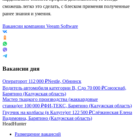
сможешь легко это сделать, с блеском применяя полученные
ранее знания и умения.
Вакансии компании Veeam Software
Вакансии дня
Оператор
от
112 000
₽
Nestle, Обнинск
Водитель автомобиля категории В, С
до
70 000
₽
Союзснаб,
Барятино (Калужская область)
Мастер ткацкого производства (жаккардовые
станки)
от
100 000
₽
ФИ-ТЕКС, Барятино (Калужская область)
Грузчик на колбасы (в Калуге)
от
122 500
₽
Слёзкинская Елена
Вадимовна, Барятино (Калужская область)
HeadHunter
Размещение вакансий