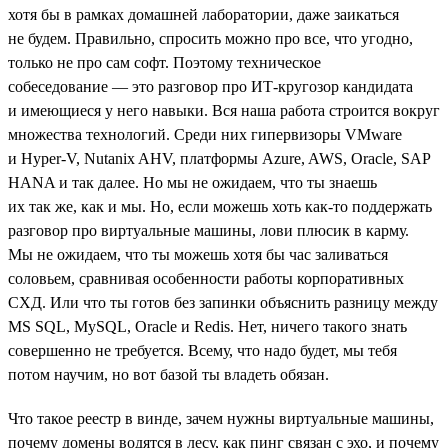
хотя бы в рамках домашней лаборатории, даже заикаться
не будем. Правильно, спросить можно про все, что угодно,
только не про сам софт. Поэтому техническое
собеседование — это разговор про ИТ-кругозор кандидата
и имеющиеся у него навыки. Вся наша работа строится вокруг
множества технологий. Среди них гипервизоры VMware
и Hyper-V, Nutanix AHV, платформы Azure, AWS, Oracle, SAP
HANA и так далее. Но мы не ожидаем, что ты знаешь
их так же, как и мы. Но, если можешь хоть как-то поддержать
разговор про виртуальные машины, лови плюсик в карму.
Мы не ожидаем, что ты можешь хотя бы час заливаться
соловьем, сравнивая особенности работы корпоративных
СХД. Или что ты готов без запинки объяснить разницу между
MS SQL, MySQL, Oracle и Redis. Нет, ничего такого знать
совершенно не требуется. Всему, что надо будет, мы тебя
потом научим, но вот базой ты владеть обязан.
Что такое реестр в винде, зачем нужны виртуальные машины,
почему домены водятся в лесу, как пинг связан с эхо, и почему