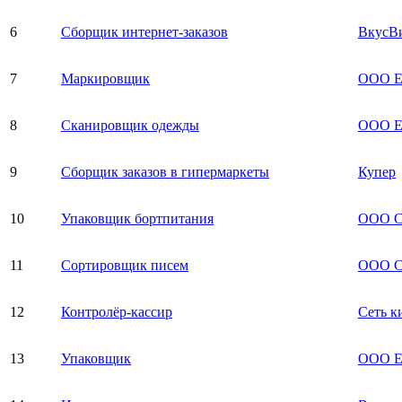
6
Сборщик интернет-заказов
ВкусВи
7
Маркировщик
ООО Ea
8
Сканировщик одежды
ООО Е
9
Сборщик заказов в гипермаркеты
Купер
10
Упаковщик бортпитания
ООО С
11
Сортировщик писем
ООО С
12
Контролёр-кассир
Сеть к
13
Упаковщик
ООО Ea