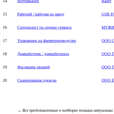
14
Интервьюер
Bauer
15
Рабочий / рабочая на завод
GSR Р
16
Специалист по оценке сервиса
МУЖИ
17
Упаковщик на фармпроизводство
ООО О
18
Домработник / домработница
ООО П
19
Фасовщик овощей
ООО П
20
Сканировщик одежды
ООО Е
→ Все представленные в подборке позиции актуальны