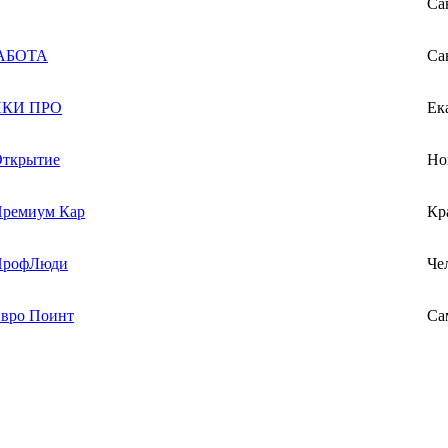
Са
АБОТА
Са
КИ ПРО
Ек
ткрытие
Но
ремиум Кар
Кр
рофЛюди
Че
вро Поинт
Са