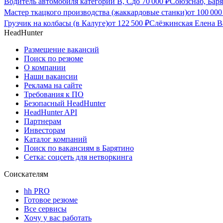
Водитель автомобиля категории В, С
до
70 000
₽
Союзснаб, Баря
Мастер ткацкого производства (жаккардовые станки)
от
100 000
Грузчик на колбасы (в Калуге)
от
122 500
₽
Слёзкинская Елена В
HeadHunter
Размещение вакансий
Поиск по резюме
О компании
Наши вакансии
Реклама на сайте
Требования к ПО
Безопасный HeadHunter
HeadHunter API
Партнерам
Инвесторам
Каталог компаний
Поиск по вакансиям в Барятино
Сетка: соцсеть для нетворкинга
Соискателям
hh PRO
Готовое резюме
Все сервисы
Хочу у вас работать