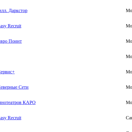
лл. Даркстор
Мо
sy Recruit
Мо
вро Поинт
Мо
Мо
ервис+
Мо
еверные Сети
Мо
инотеатров КАРО
Мо
sy Recruit
Са