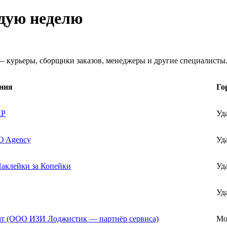
ждую неделю
 курьеры, сборщики заказов, менеджеры и другие специалисты
ния
Го
КР
Уд
 Agency
Уд
аклейки за Копейки
Уд
Уд
т (ООО ИЗИ Лоджистик — партнёр сервиса)
Мо