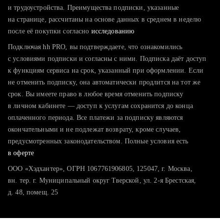
тратите много времени на поиск и вручную поднимаете
и трудоустройства. Преимущества подписки, указанные
резюме
на странице, рассчитаны на основе данных в среднем в неделю
после её покупки согласно
хотите сравнить себя с конкурентами и оценить шансы
исследованию
Подключая hh PRO, вы подтверждаете, что ознакомились
с условиями подписки и согласны с ними. Подписка даёт доступ
к функциям сервиса на срок, указанный при оформлении. Если
не отменить подписку, она автоматически продлится на тот же
срок. Вы имеете право в любое время отменить подписку
в личном кабинете — доступ к услугам сохранится до конца
оплаченного периода. Все платежи за подписку являются
окончательными и не подлежат возврату, кроме случаев,
предусмотренных законодательством. Полные условия есть
в оферте
ООО «Хэдхантер», ОГРН 1067761906805, 125047, г. Москва,
вн. тер. г. Муниципальный округ Тверской, ул. 2-я Брестская,
д. 48, помещ. 25